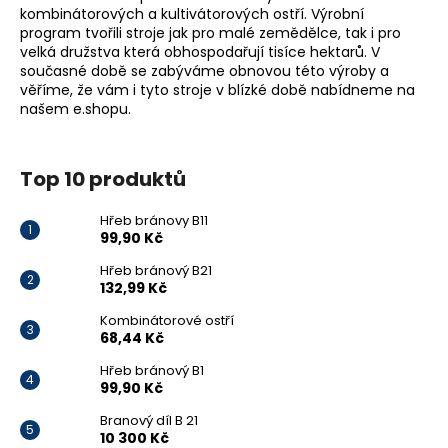
kombinátorových a kultivátorových ostří. Výrobní
program tvořili stroje jak pro malé zemědělce, tak i pro
velká družstva která obhospodařují tisíce hektarů. V
současné době se zabýváme obnovou této výroby a
věříme, že vám i tyto stroje v blízké době nabídneme na
našem e.shopu.
Top 10 produktů
Hřeb bránovy B11
99,90 Kč
Hřeb bránový B21
132,99 Kč
Kombinátorové ostří
68,44 Kč
Hřeb bránový B1
99,90 Kč
Branový díl B 21
10 300 Kč