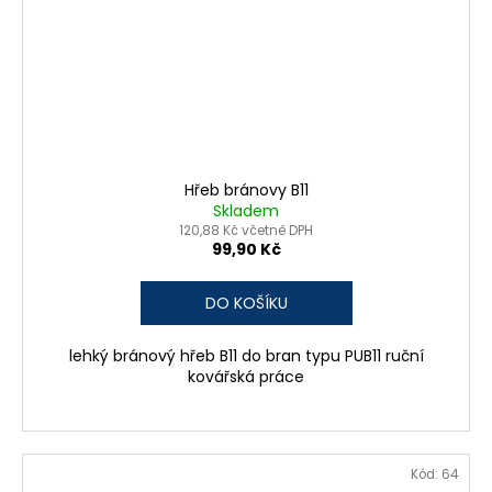
í
a
k
j
í
o
t
v
?
á
Hřeb bránovy B11
r
Skladem
120,88 Kč včetně DPH
n
99,90 Kč
HLEDAT
ě
DO KOŠÍKU
D
lehký bránový hřeb B11 do bran typu PUB11 ruční
o
kovářská práce
p
o
r
u
Kód:
64