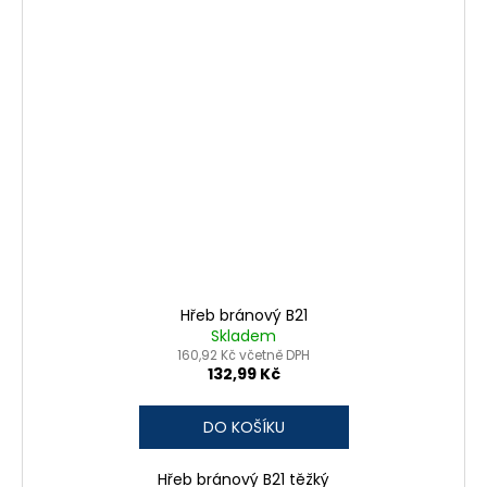
č
u
j
e
m
e
KOMBINÁTOROVÉ
OSTŘÍ
68,44
Kč
Hřeb bránový B21
Skladem
160,92 Kč včetně DPH
132,99 Kč
DO KOŠÍKU
Hřeb bránový B21 těžký