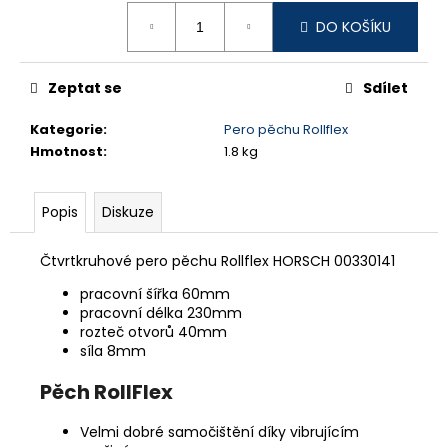
č
Měrná
u
DO KOŠÍKU
cena:
j
e
m
Zeptat se
Sdílet
e
Kategorie
:
Pero pěchu Rollflex
Hmotnost
:
1.8 kg
KOMBINÁTOROVÉ
OSTŘÍ
Popis
Diskuze
68,44
Kč
Čtvrtkruhové pero pěchu Rollflex HORSCH 00330141
pracovní šířka 60mm
pracovní délka 230mm
rozteč otvorů 40mm
síla 8mm
Pěch RollFlex
Velmi dobré samočištění díky vibrujícím