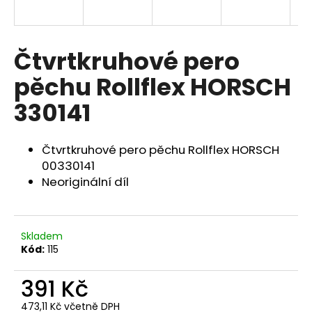
a
j
í
Čtvrtkruhové pero
t
pěchu Rollflex HORSCH
?
330141
Čtvrtkruhové pero pěchu Rollflex HORSCH
HLEDAT
00330141
Neoriginální díl
D
o
Skladem
Kód:
115
p
o
391 Kč
r
u
473,11 Kč včetně DPH