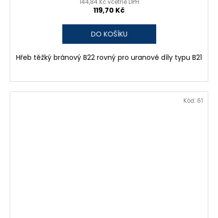
144,84 Kč včetně DPH
119,70 Kč
DO KOŠÍKU
Hřeb těžký bránový B22 rovný pro uranové díly typu B21
Kód:
61