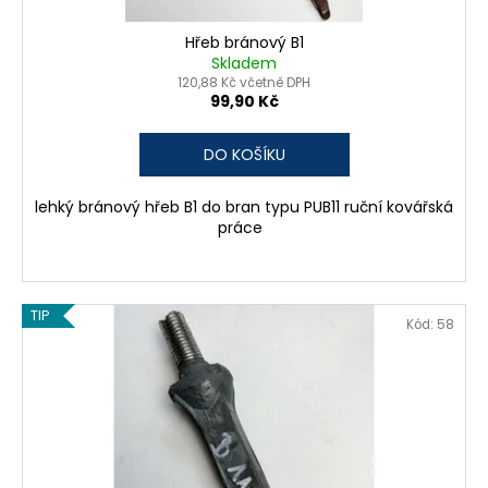
Hřeb bránový B1
Skladem
120,88 Kč včetně DPH
99,90 Kč
DO KOŠÍKU
lehký bránový hřeb B1 do bran typu PUB11 ruční kovářská
práce
TIP
Kód:
58