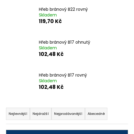
a
Hřeb bránový B22 rovný
j
Skladem
119,70 Kč
í
t
?
Hřeb bránový B17 ohnutý
Skladem
102,48 Kč
HLEDAT
Hřeb bránový B17 rovný
Skladem
102,48 Kč
D
o
Ř
p
a
o
Nejlevnější
Nejdražší
Nejprodávanější
Abecedně
r
z
u
e