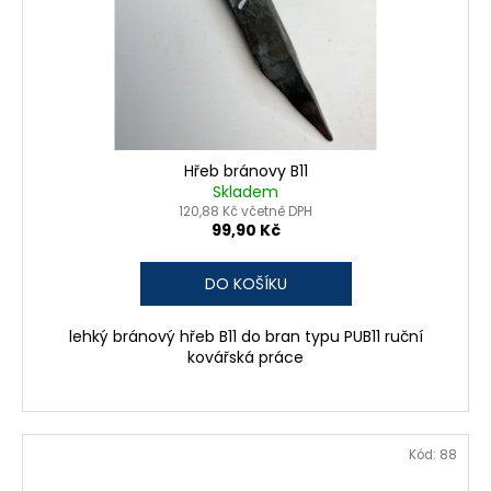
Hřeb bránovy B11
Skladem
120,88 Kč včetně DPH
99,90 Kč
DO KOŠÍKU
lehký bránový hřeb B11 do bran typu PUB11 ruční
kovářská práce
Kód:
88