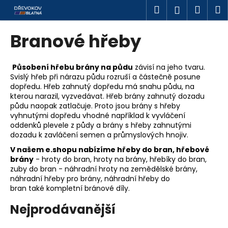
K
Přejít
Hledat
Náku
M
Přihlášen
na
o
obsah
Zpět
Zpět
košík
š
Branové hřeby
í
C
k
o
Působení hřebu brány na půdu
závisí na jeho tvaru.
Svislý hřeb při nárazu půdu rozruší a částečně posune
p
dopředu. Hřeb zahnutý dopředu má snahu půdu, na
o
kterou narazil, vyzvedávat. Hřeb brány zahnutý dozadu
t
půdu naopak zatlačuje. Proto jsou brány s hřeby
vyhnutými dopředu vhodné například k vyvláčení
ř
oddenků plevele z půdy a brány s hřeby zahnutými
e
dozadu k zavláčení semen a průmyslových hnojiv.
b
V našem e.shopu nabízíme hřeby do bran, hřebové
u
brány
- hroty do bran, hroty na brány, hřebíky do bran,
zuby do bran - náhradní hroty na zemědělské brány,
j
náhradní hřeby pro brány, náhradní hřeby do
e
bran také kompletní bránové díly.
t
Nejprodávanější
e
n