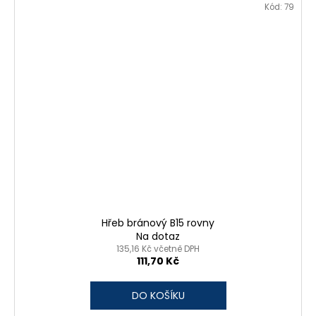
Kód:
79
Hřeb bránový B15 rovny
Na dotaz
135,16 Kč včetně DPH
111,70 Kč
DO KOŠÍKU