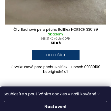
Čtvrtkruhové pero pěchu Rollflex HORSCH 330199
Skladem
618,31 Kč včetně DPH
511 Kč
DO KOŠÍKU
Čtvrtkruhové pero pěchu Rollflex - Horsch 00330199
Neoriginální díl
Souhlasíte s používáním cookies v naší kovárně ?
2
položek celkem
O
v
Nastavení
Z
l
Vytvořil Shoptet