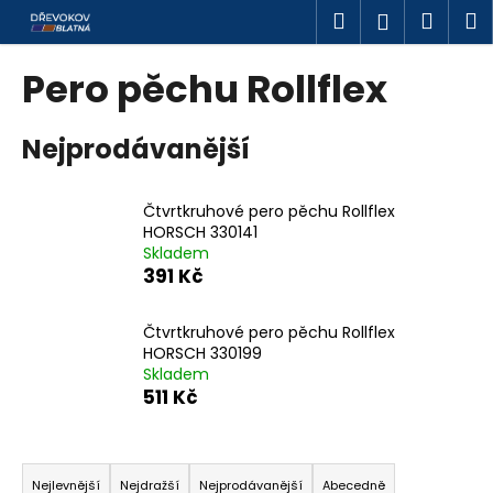
K
Přejít
Hledat
Náku
M
Přihlášen
na
o
obsah
Zpět
Zpět
košík
š
Pero pěchu Rollflex
í
C
k
Nejprodávanější
o
p
o
Čtvrtkruhové pero pěchu Rollflex
t
HORSCH 330141
Skladem
ř
391 Kč
e
b
Čtvrtkruhové pero pěchu Rollflex
u
HORSCH 330199
j
Skladem
511 Kč
e
t
Ř
e
a
n
Nejlevnější
Nejdražší
Nejprodávanější
Abecedně