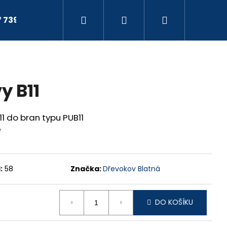
Hledat
Přihlášení
Nákupní
7 739
košík
y B11
1 do bran typu PUB11
e
:
58
Značka:
Dřevokov Blatná
Následující
DO KOŠÍKU