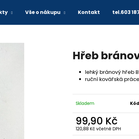
kty
Vše o nákupu
Kontakt
tel.603 18
Co potřebujete najít?
Hřeb bránov
HLEDAT
lehký bránový hřeb B1
ruční kovářská prác
Doporučujeme
Skladem
Kód
99,90 Kč
120,88 Kč včetně DPH
Měrná