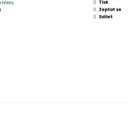
É OSTŘÍ
Tisk
é hřeby
g
Zeptat se
Sdílet