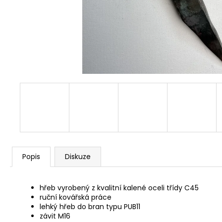
HŘEB BRÁNOVY B11
99,90 Kč
Popis
Diskuze
hřeb vyrobený z kvalitní kalené oceli třídy C45
ruční kovářská práce
lehký hřeb do bran typu PUB11
závit M16