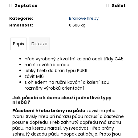
č
Zeptat se
Sdílet
u
j
Kategorie
:
Branové hřeby
e
Hmotnost
:
0.606 kg
m
e
Popis
Diskuze
HŘEB
BRÁNOVÝ
hřeb vyrobený z kvalitní kalené oceli třídy C45
B21
ruční kovářská práce
lehký hřeb do bran typu PUB11
132,99
závit M16
Kč
s ohledem na ruční kování a kalení jsou
rozměry výrobků orientační
Jak působí a k čemu slouží jednotlivé typy
hřebů ?
Působení hřebu brány na půdu
závisí na jeho
tvaru. Svislý hřeb při nárazu půdu rozruší a částečně
posune dopředu. Hřeb zahnutý dopředu má snahu
půdu, na kterou narazil, vyzvedávat. Hřeb brány
zahnutý dozadu půdu naopak zatlačuje. Proto jsou