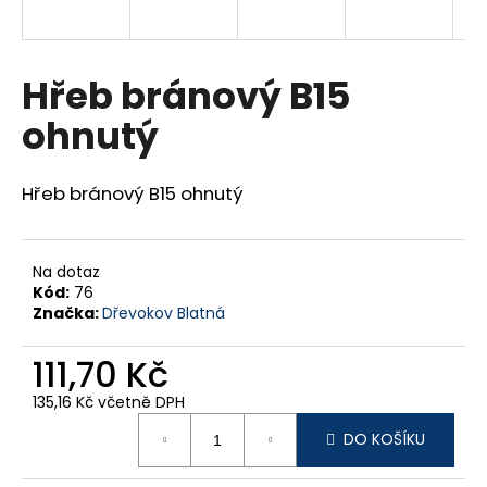
a
j
í
Hřeb bránový B15
t
ohnutý
?
Hřeb bránový B15 ohnutý
HLEDAT
Na dotaz
Kód:
76
Značka:
Dřevokov Blatná
D
111,70 Kč
o
p
135,16 Kč včetně DPH
o
Měrná
r
DO KOŠÍKU
cena:
u